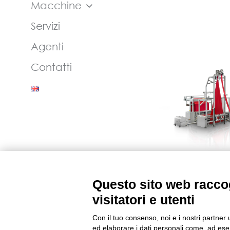
Macchine
Servizi
Agenti
Contatti
Scopr
Linea Apr
Questo sito web raccog
visitatori e utenti
Con il tuo consenso, noi e i nostri partner 
© 2026 Bianco S.p.A. Tutti i d
ed elaborare i dati personali come, ad esem
02683390047