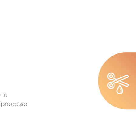
 le
riprocesso