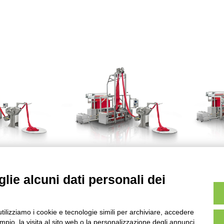
Scopri
i
Taglierina
icorda
Linea Apricorda
Li
lie alcuni dati personali dei
utilizziamo i cookie e tecnologie simili per archiviare, accedere
iritti riservati – P.Iva
pio, la visita al sito web o la personalizzazione degli annunci.