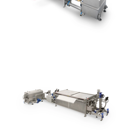
residui enzimatici TNK
Vasca di lavaggio
Scopri
HAPPY SCOUR